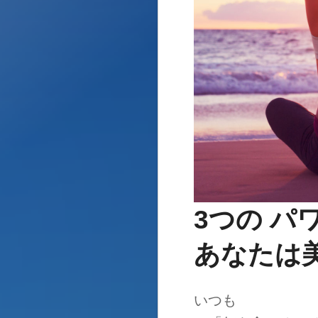
3つの パ
あなたは
いつも